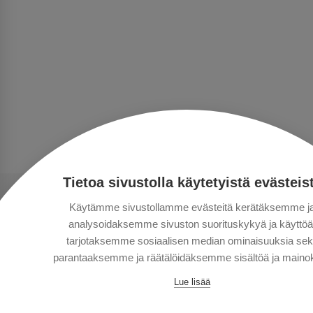
Tietoa sivustolla käytetyistä evästeis
Käytämme sivustollamme evästeitä kerätäksemme j
analysoidaksemme sivuston suorituskykyä ja käyttöä
tarjotaksemme sosiaalisen median ominaisuuksia se
parantaaksemme ja räätälöidäksemme sisältöä ja mainok
Lue lisää