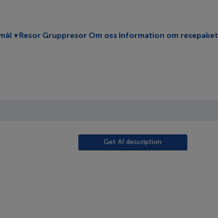
Toggle submenu
mål
Resor
Gruppresor
Om oss
Information om resepaket
Get AI description