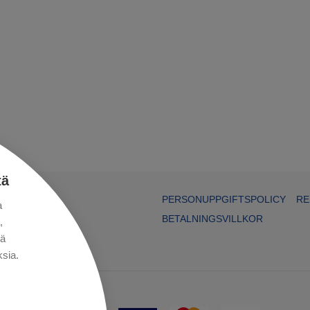
tä
PERSONUPPGIFTSPOLICY
RE
a
BETALNINGSVILLKOR
,
kä
sia.