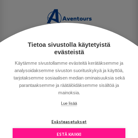
Tietoa sivustolla käytetyistä
PERSONUPPGIFTSPOLICY
evästeistä
BETALNINGSVILLKOR
Käytämme sivustollamme evästeitä kerätäksemme ja
RESEVILLKOR
analysoidaksemme sivuston suorituskykyä ja käyttöä,
BRA ATT VETA
tarjotaksemme sosiaalisen median ominaisuuksia sekä
KONTAKTA OSS
parantaaksemme ja räätälöidäksemme sisältöä ja
mainoksia.
Lue lisää
Evästeasetukset
ESTÄ KAIKKI
Copyright © Aventours 2026