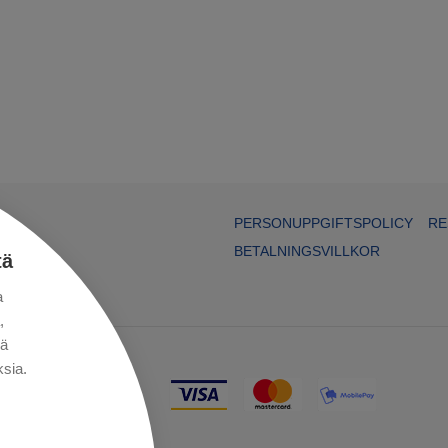
PERSONUPPGIFTSPOLICY
RE
BETALNINGSVILLKOR
tä
a
,
kä
sia.