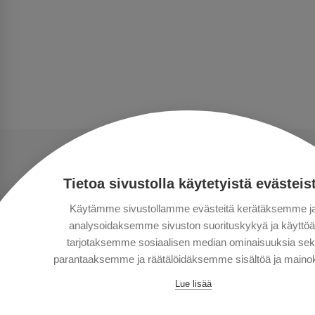
Tietoa sivustolla käytetyistä evästeis
Käytämme sivustollamme evästeitä kerätäksemme j
analysoidaksemme sivuston suorituskykyä ja käyttöä
tarjotaksemme sosiaalisen median ominaisuuksia se
parantaaksemme ja räätälöidäksemme sisältöä ja mainok
Lue lisää
Copyright © Aventours 2026