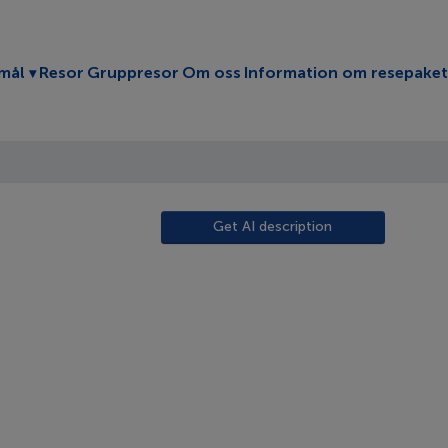
Toggle submenu
mål
Resor
Gruppresor
Om oss
Information om resepaket
Get AI description