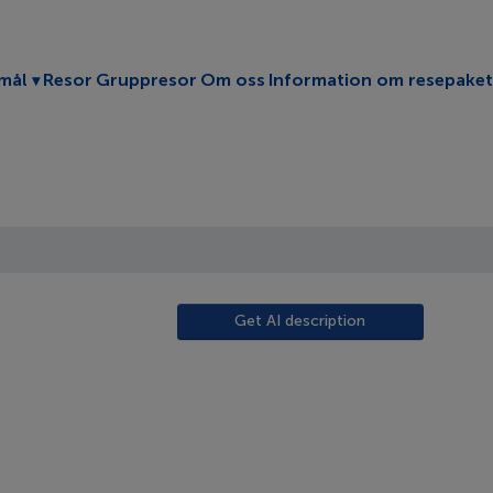
Toggle submenu
mål
Resor
Gruppresor
Om oss
Information om resepaket
Get AI description