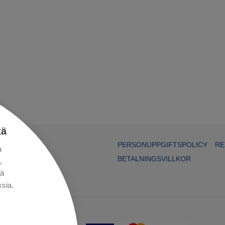
tä
PERSONUPPGIFTSPOLICY
RE
a
BETALNINGSVILLKOR
,
kä
sia.