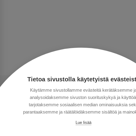
Tietoa sivustolla käytetyistä evästeis
Käytämme sivustollamme evästeitä kerätäksemme j
analysoidaksemme sivuston suorituskykyä ja käyttöä
tarjotaksemme sosiaalisen median ominaisuuksia se
parantaaksemme ja räätälöidäksemme sisältöä ja mainok
Lue lisää