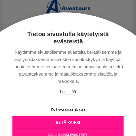
Tietoa sivustolla käytetyistä
PERSONUPPGIFTSPOLICY
evästeistä
BETALNINGSVILLKOR
Käytämme sivustollamme evästeitä kerätäksemme ja
RESEVILLKOR
analysoidaksemme sivuston suorituskykyä ja käyttöä,
BRA ATT VETA
tarjotaksemme sosiaalisen median ominaisuuksia sekä
KONTAKTA OSS
parantaaksemme ja räätälöidäksemme sisältöä ja
mainoksia.
Lue lisää
Evästeasetukset
ESTÄ KAIKKI
Copyright © Aventours 2026
SALLI KAIKKI EVÄSTEET