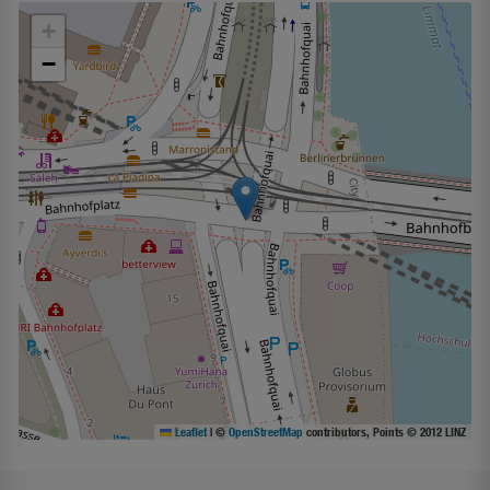
+
−
Leaflet
|
©
OpenStreetMap
contributors, Points © 2012 LINZ