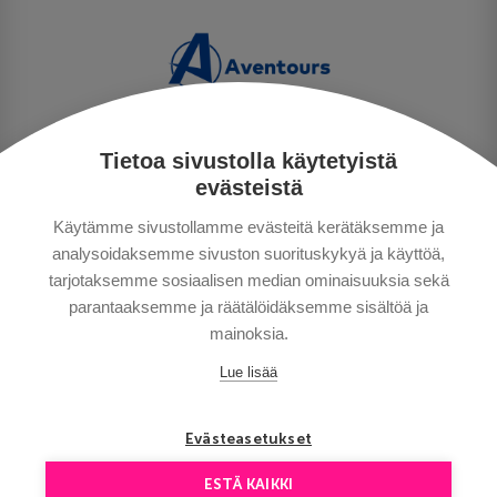
Tietoa sivustolla käytetyistä
PERSONUPPGIFTSPOLICY
evästeistä
BETALNINGSVILLKOR
Käytämme sivustollamme evästeitä kerätäksemme ja
RESEVILLKOR
analysoidaksemme sivuston suorituskykyä ja käyttöä,
BRA ATT VETA
tarjotaksemme sosiaalisen median ominaisuuksia sekä
KONTAKTA OSS
parantaaksemme ja räätälöidäksemme sisältöä ja
mainoksia.
Lue lisää
Evästeasetukset
ESTÄ KAIKKI
Copyright © Aventours 2026