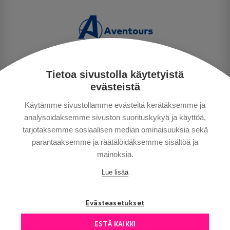
Tietoa sivustolla käytetyistä
PERSONUPPGIFTSPOLICY
evästeistä
BETALNINGSVILLKOR
Käytämme sivustollamme evästeitä kerätäksemme ja
RESEVILLKOR
analysoidaksemme sivuston suorituskykyä ja käyttöä,
BRA ATT VETA
tarjotaksemme sosiaalisen median ominaisuuksia sekä
KONTAKTA OSS
parantaaksemme ja räätälöidäksemme sisältöä ja
mainoksia.
Lue lisää
Evästeasetukset
ESTÄ KAIKKI
Copyright © Aventours 2026