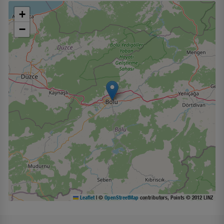
+
−
Leaflet
|
©
OpenStreetMap
contributors, Points © 2012 LINZ