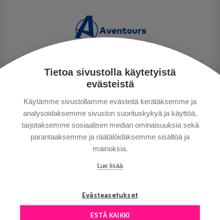
Tietoa sivustolla käytetyistä
PERSONUPPGIFTSPOLICY
evästeistä
BETALNINGSVILLKOR
Käytämme sivustollamme evästeitä kerätäksemme ja
RESEVILLKOR
analysoidaksemme sivuston suorituskykyä ja käyttöä,
BRA ATT VETA
tarjotaksemme sosiaalisen median ominaisuuksia sekä
KONTAKTA OSS
parantaaksemme ja räätälöidäksemme sisältöä ja
mainoksia.
Lue lisää
Evästeasetukset
ESTÄ KAIKKI
Copyright © Aventours 2026