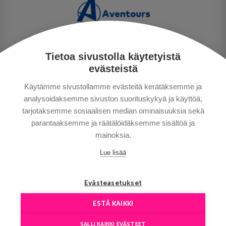
Tietoa sivustolla käytetyistä
PERSONUPPGIFTSPOLICY
evästeistä
BETALNINGSVILLKOR
Käytämme sivustollamme evästeitä kerätäksemme ja
RESEVILLKOR
analysoidaksemme sivuston suorituskykyä ja käyttöä,
BRA ATT VETA
tarjotaksemme sosiaalisen median ominaisuuksia sekä
KONTAKTA OSS
parantaaksemme ja räätälöidäksemme sisältöä ja
mainoksia.
Lue lisää
Evästeasetukset
ESTÄ KAIKKI
Copyright © Aventours 2026
SALLI KAIKKI EVÄSTEET