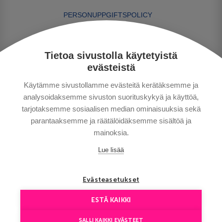
PERSONUPPGIFTSPOLICY
BETALNINGSVILLKOR
RESEVILLKOR
Tietoa sivustolla käytetyistä
BRA ATT VETA
evästeistä
KONTAKTA OSS
Käytämme sivustollamme evästeitä kerätäksemme ja
analysoidaksemme sivuston suorituskykyä ja käyttöä,
tarjotaksemme sosiaalisen median ominaisuuksia sekä
parantaaksemme ja räätälöidäksemme sisältöä ja
mainoksia.
Lue lisää
Copyright © Aventours 2026
Evästeasetukset
ESTÄ KAIKKI
SALLI KAIKKI EVÄSTEET