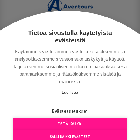
Tietoa sivustolla käytetyistä
PERSONUPPGIFTSPOLICY
evästeistä
BETALNINGSVILLKOR
Käytämme sivustollamme evästeitä kerätäksemme ja
RESEVILLKOR
analysoidaksemme sivuston suorituskykyä ja käyttöä,
BRA ATT VETA
tarjotaksemme sosiaalisen median ominaisuuksia sekä
KONTAKTA OSS
parantaaksemme ja räätälöidäksemme sisältöä ja
mainoksia.
Lue lisää
Evästeasetukset
ESTÄ KAIKKI
Copyright © Aventours 2026
SALLI KAIKKI EVÄSTEET