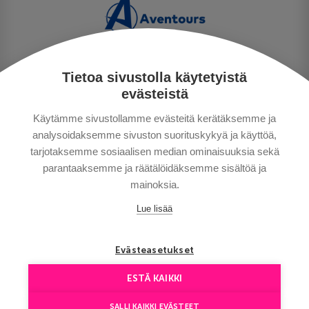
Tietoa sivustolla käytetyistä
PERSONUPPGIFTSPOLICY
evästeistä
BETALNINGSVILLKOR
Käytämme sivustollamme evästeitä kerätäksemme ja
RESEVILLKOR
analysoidaksemme sivuston suorituskykyä ja käyttöä,
BRA ATT VETA
tarjotaksemme sosiaalisen median ominaisuuksia sekä
KONTAKTA OSS
parantaaksemme ja räätälöidäksemme sisältöä ja
mainoksia.
Lue lisää
Evästeasetukset
ESTÄ KAIKKI
Copyright © Aventours 2026
SALLI KAIKKI EVÄSTEET