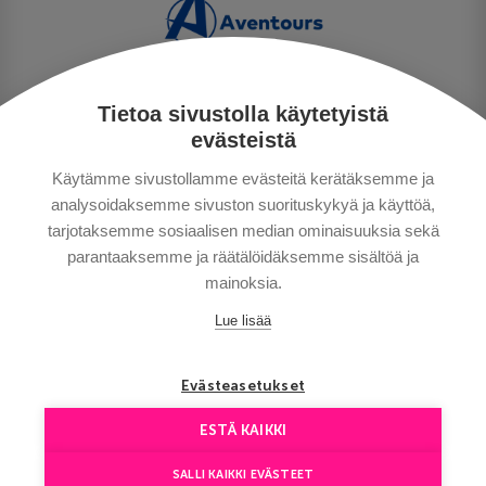
Tietoa sivustolla käytetyistä
PERSONUPPGIFTSPOLICY
evästeistä
BETALNINGSVILLKOR
Käytämme sivustollamme evästeitä kerätäksemme ja
RESEVILLKOR
analysoidaksemme sivuston suorituskykyä ja käyttöä,
BRA ATT VETA
tarjotaksemme sosiaalisen median ominaisuuksia sekä
KONTAKTA OSS
parantaaksemme ja räätälöidäksemme sisältöä ja
mainoksia.
Lue lisää
Evästeasetukset
ESTÄ KAIKKI
Copyright © Aventours 2026
SALLI KAIKKI EVÄSTEET