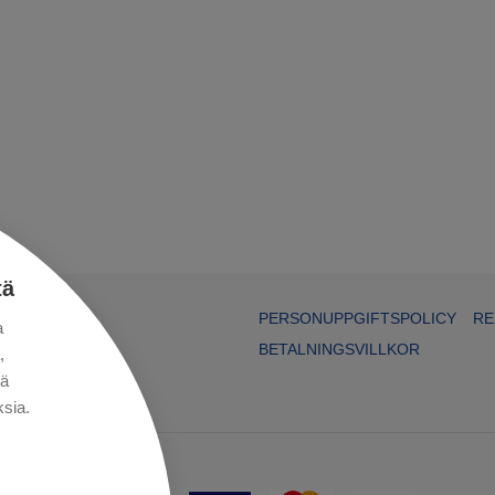
tä
PERSONUPPGIFTSPOLICY
RE
a
BETALNINGSVILLKOR
,
kä
sia.