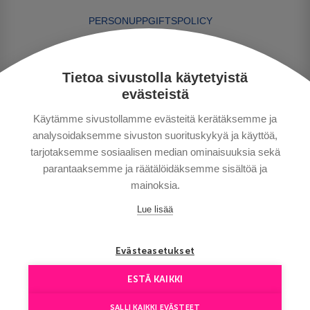
PERSONUPPGIFTSPOLICY
BETALNINGSVILLKOR
RESEVILLKOR
Tietoa sivustolla käytetyistä
BRA ATT VETA
evästeistä
KONTAKTA OSS
Käytämme sivustollamme evästeitä kerätäksemme ja
analysoidaksemme sivuston suorituskykyä ja käyttöä,
tarjotaksemme sosiaalisen median ominaisuuksia sekä
parantaaksemme ja räätälöidäksemme sisältöä ja
mainoksia.
Lue lisää
Copyright © Aventours 2026
Evästeasetukset
ESTÄ KAIKKI
SALLI KAIKKI EVÄSTEET